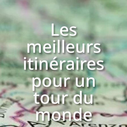
Les
meilleurs
itinéraires
pour un
tour du
monde