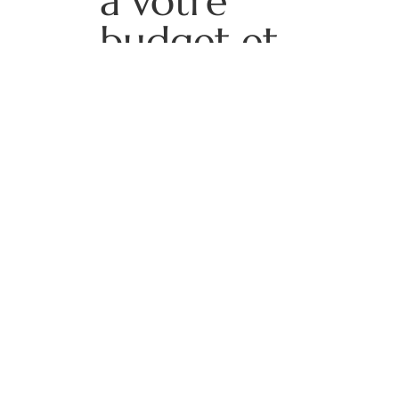
à votre
budget et
à vos
envies
Il n’y a pas d’itinéraire parfait
pour un
tour du monde
.
Chaque voyageur a ses
propres attentes, ses rêves
et son budget. Il est donc
essentiel de personnaliser
votre voyage en fonction de
vos envies.
Pour cela, n’hésitez pas à
consulter des blogs de
voyageurs qui ont déjà fait le