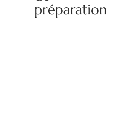
préparation
Il est important de noter que
voyager en basse saison
nécessite une certaine
préparation. En effet,
certaines destinations
peuvent être impactées par
des conditions
météorologiques
défavorables, comme la
saison des pluies
dans
certaines régions tropicales.
Cependant, avec une bonne
assurance voyage
et une
préparation adéquate, ces
obstacles peuvent être
facilement surmontés. Et