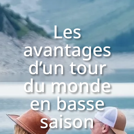
Les
avantages
d’un tour
du monde
en basse
saison